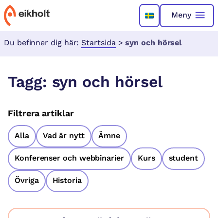
Meny
Du befinner dig här:
Startsida
>
syn och hörsel
Tagg:
syn och hörsel
Filtrera artiklar
Alla
Vad är nytt
Ämne
Konferenser och webbinarier
Kurs
student
Övriga
Historia