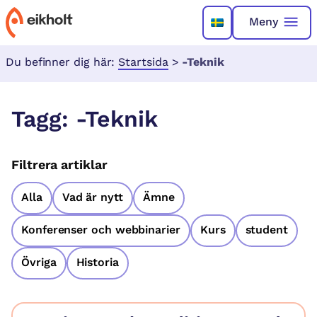
Meny
Du befinner dig här:
Startsida
>
-Teknik
Tagg:
-Teknik
Filtrera artiklar
Alla
Vad är nytt
Ämne
Konferenser och webbinarier
Kurs
student
Övriga
Historia