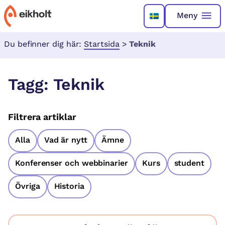
Meny
Du befinner dig här:
Startsida
>
Teknik
Tagg:
Teknik
Filtrera artiklar
Alla
Vad är nytt
Ämne
Konferenser och webbinarier
Kurs
student
Övriga
Historia