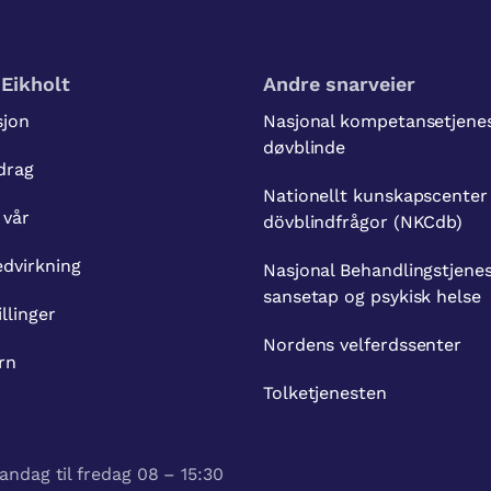
Eikholt
Andre snarveier
sjon
Nasjonal kompetansetjenes
døvblinde
drag
Nationellt kunskapscenter
 vår
dövblindfrågor (NKCdb)
dvirkning
Nasjonal Behandlingstjenes
sansetap og psykisk helse
illinger
Nordens velferdssenter
rn
Tolketjenesten
andag til fredag 08 – 15:30