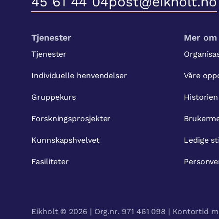
45 61 44 04
post@eikholt.no
Tjenester
Mer om 
Tjenester
Organisa
Individuelle henvendelser
Våre opp
Gruppekurs
Historien
Forskningsprosjekter
Brukerme
Kunnskapshvelvet
Ledige st
Fasiliteter
Personve
Eikholt © 2026 | Org.nr. 971 461 098 | Kontortid m