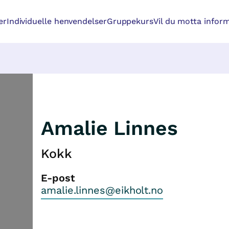
er
Individuelle henvendelser
Gruppekurs
Vil du motta inform
Amalie Linnes
Kokk
E-post
amalie.linnes@eikholt.no