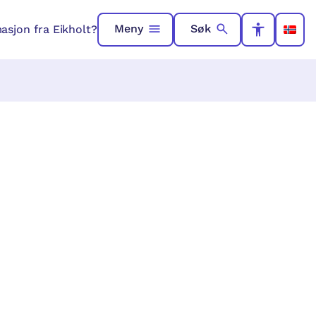
Meny
Søk
asjon fra Eikholt?