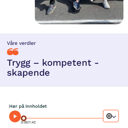
Våre verdier
Trygg – kompetent -
skapende
Hør på innholdet
0:00
/
1:42