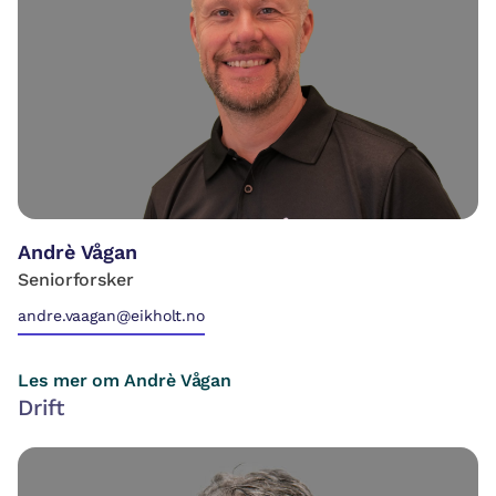
Andrè Vågan
Seniorforsker
andre.vaagan@eikholt.no
Les mer om Andrè Vågan
Drift