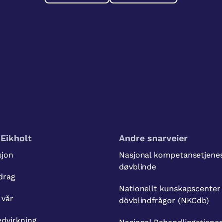
Eikholt
Andre snarveier
sjon
Nasjonal kompetansetjenes
døvblinde
drag
Nationellt kunskapscenter
 vår
dövblindfrågor (NKCdb)
dvirkning