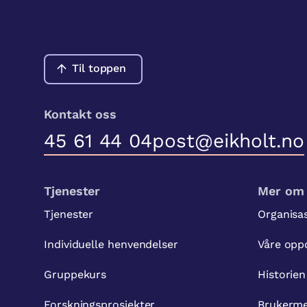
Til toppen
Kontakt oss
45 61 44 04
post@eikholt.no
Tjenester
Mer om 
Tjenester
Organisa
Individuelle henvendelser
Våre opp
Gruppekurs
Historien
Forskningsprosjekter
Brukerme