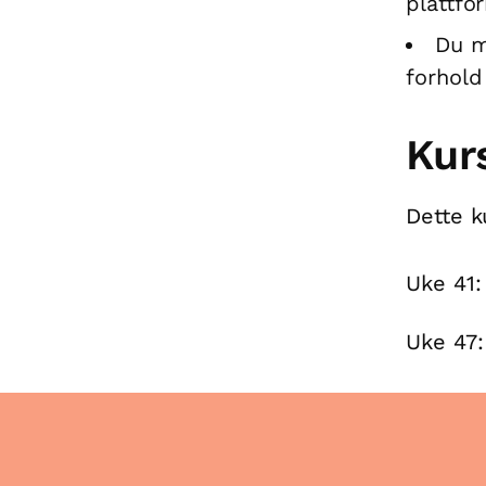
plattfo
Du m
forhold
Kur
Dette k
Uke 41:
Uke 47: