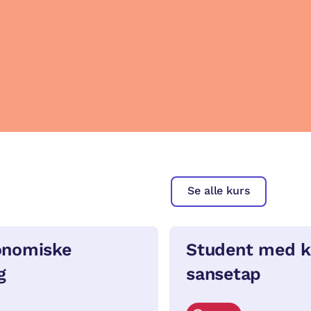
Se alle kurs
onomiske
Student med k
g
sansetap