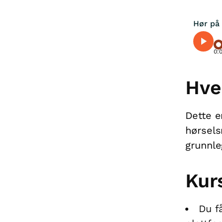
Hør på 
0:
Hve
Dette e
hørsels
grunnl
Kur
Du f