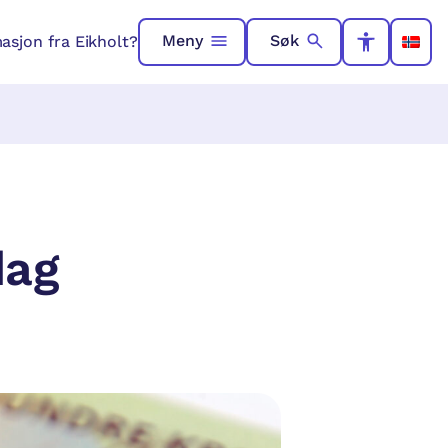
Meny
Søk
asjon fra Eikholt?
dag