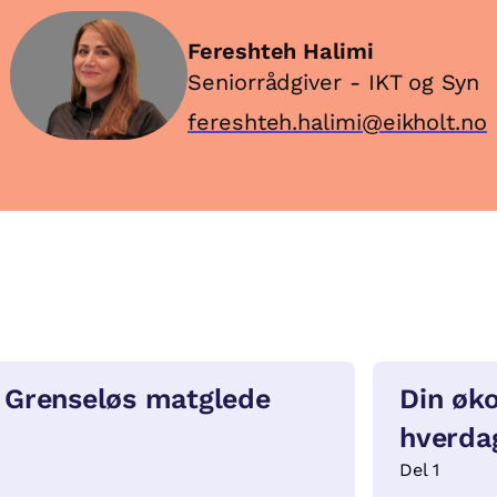
Fereshteh Halimi
Seniorrådgiver - IKT og Syn
fereshteh.halimi@eikholt.no
Grenseløs matglede
Din øk
hverda
Del 1