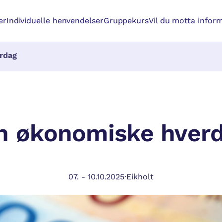
er
Individuelle henvendelser
Gruppekurs
Vil du motta inform
rdag
n økonomiske hver
07.
-
10.10.2025
·
Eikholt