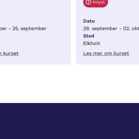
Avlyst
Dato
ber - 25. september
29. september - 02. ok
Sted
Eikholt
 kurset
Les mer om kurset