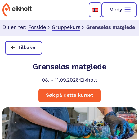
Meny
Du er her:
Forside
>
Gruppekurs
>
Grenseløs matglede
Tilbake
Grenseløs matglede
08.
-
11.09.2026
·
Eikholt
Søk på dette kurset