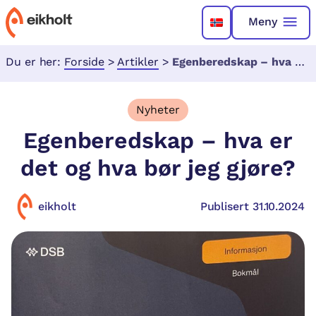
Meny
Du er her:
Forside
>
Artikler
>
Egenberedskap – hva er det og hva bør jeg gjøre?
Nyheter
Egenberedskap – hva er
det og hva bør jeg gjøre?
eikholt
Publisert 31.10.2024