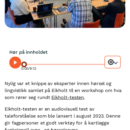
Hør på innholdet
0:00
/
9:12
Nylig var et knippe av eksperter innen hørsel og
lingvistikk samlet på Eikholt til en workshop om hva
som rører seg rundt
Eikholt-testen
.
Eikholt-testen er en audiovisuell test av
taleforståelse som ble lansert i august 2023. Denne
gir fagpersoner et godt verktøy for å kartlegge
funksjonell syns- og hørselsevne.