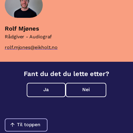
Rolf Mjønes
Rådgiver - Audiograf
rolf.mjones@eikholt.no
Fant du det du lette etter?
Ja
Nei
Til toppen