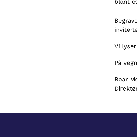
blant o
Begravel
invitert
Vi lyse
På vegn
Roar M
Direktø