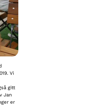
d
019. Vi
så gitt
av Jan
nger er