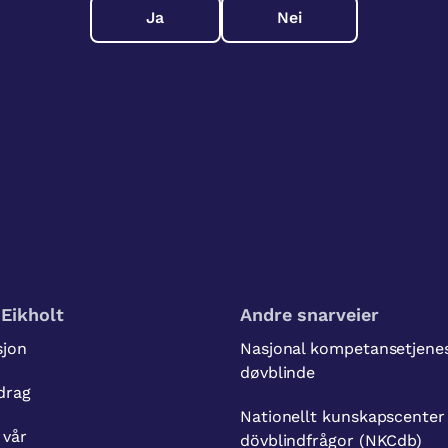
Ja
Nei
Eikholt
Andre snarveier
sjon
Nasjonal kompetansetjenes
døvblinde
drag
Nationellt kunskapscenter
 vår
dövblindfrågor (NKCdb)