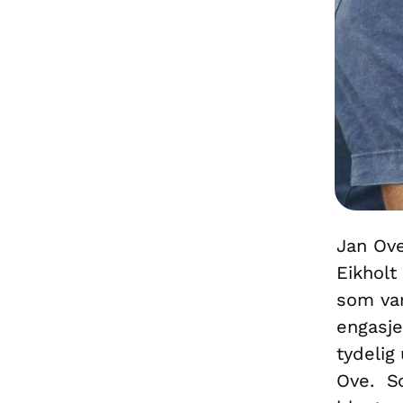
Jan Ove
Eikholt 
som var
engasje
tydelig 
Ove. So