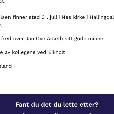
ss.
sen finner sted 31. juli i Nes kirke i Hallingdal
e.
r fred over Jan Ove Årseth sitt gode minne.
e av kollegene ved Eikholt
eland
r
Fant du det du lette etter?