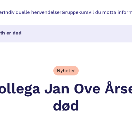
er
Individuelle henvendelser
Gruppekurs
Vil du motta inform
th er død
Nyheter
ollega Jan Ove Års
død