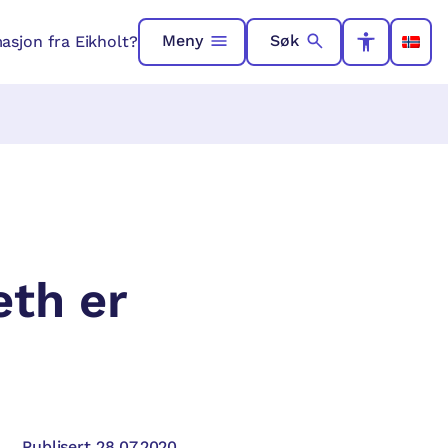
Meny
Søk
asjon fra Eikholt?
eth er
Publisert 28.07.2020