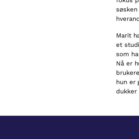
søsken 
hverand
Marit h
et stud
som har 
Nå er h
brukere
hun er g
dukker 