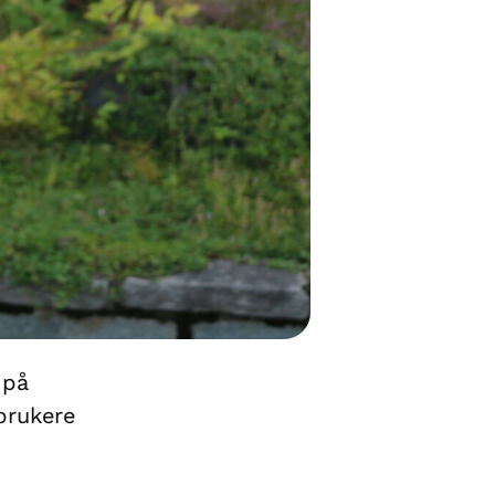
 på
brukere