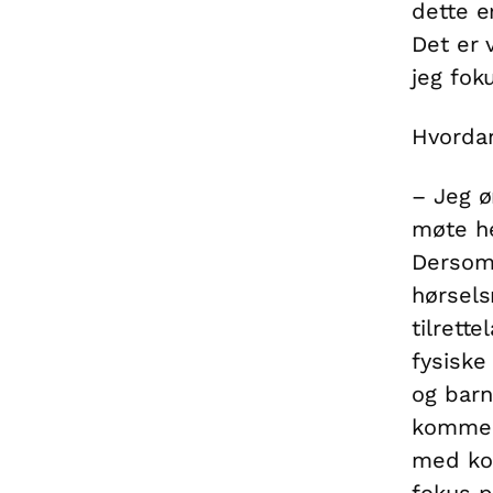
dette e
Det er 
jeg fok
Hvordan
– Jeg ø
møte he
Dersom
hørsels
tilrett
fysiske
og barn
kommer 
med kom
fokus p