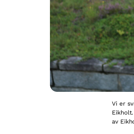
Vi er s
Eikholt
av Eikh