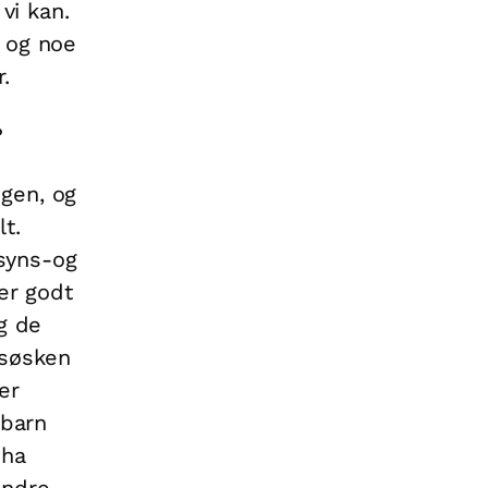
vi kan.
 og noe
.
?
gen, og
t.
syns-og
 er godt
g de
 søsken
er
 barn
 ha
andre