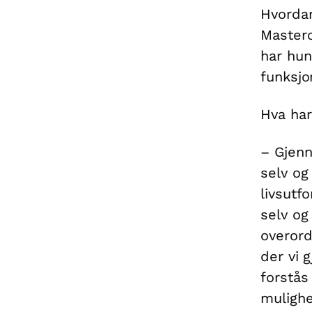
Hvordan
Mastero
har hun
funksjo
Hva har
– Gjenn
selv og
livsutf
selv og
overord
der vi 
forstås
mulighe