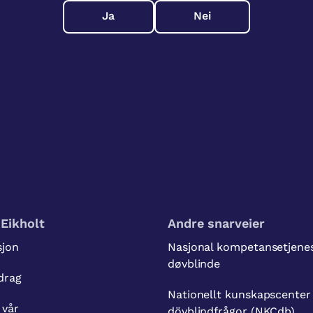
Ja
Nei
Eikholt
Andre snarveier
sjon
Nasjonal kompetansetjenes
døvblinde
drag
Nationellt kunskapscenter
 vår
dövblindfrågor (NKCdb)