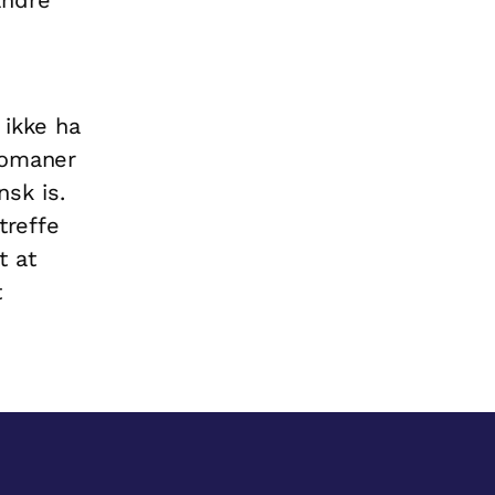
 ikke ha
romaner
nsk is.
treffe
t at
t