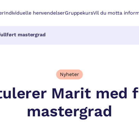
er
Individuelle henvendelser
Gruppekurs
Vil du motta inform
fullført mastergrad
Nyheter
tulerer Marit med f
mastergrad