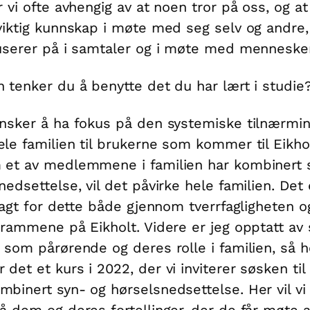
r vi ofte avhengig av at noen tror på oss, og at 
viktig kunnskap i møte med seg selv og andre,
userer på i samtaler og i møte med mennesker
 tenker du å benytte det du har lært i studie
nsker å ha fokus på den systemiske tilnærmin
le familien til brukerne som kommer til Eikhol
 et av medlemmene i familien har kombinert 
nedsettelse, vil det påvirke hele familien. Det
elagt for dette både gjennom tverrfagligheten o
 rammene på Eikholt. Videre er jeg opptatt av
 som pårørende og deres rolle i familien, så h
det et kurs i 2022, der vi inviterer søsken til
binert syn- og hørselsnedsettelse. Her vil vi
å dem og deres fortellinger, der de får møte 