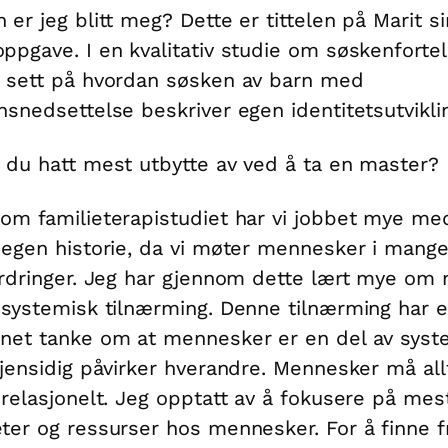
 er jeg blitt meg? Dette er tittelen på Marit si
ppgave. I en kvalitativ studie om søskenfortel
 sett på hvordan søsken av barn med
nsnedsettelse beskriver egen identitetsutvikli
 du hatt mest utbytte av ved å ta en master?
om familieterapistudiet har vi jobbet mye me
 egen historie, da vi møter mennesker i mange
ordringer. Jeg har gjennom dette lært mye om
 systemisk tilnærming. Denne tilnærming har 
net tanke om at mennesker er en del av syst
gjensidig påvirker hverandre. Mennesker må all
 relasjonelt. Jeg opptatt av å fokusere på mest
ter og ressurser hos mennesker. For å finne f