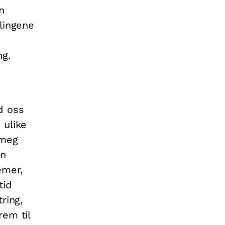
n
lingene
ng.
d oss
 ulike
 meg
en
emer,
tid
ring,
rem til