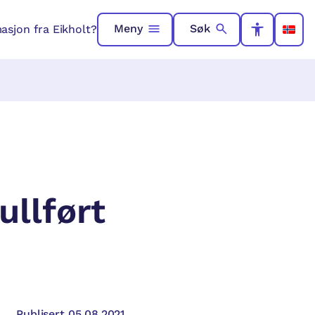
Meny
Søk
asjon fra Eikholt?
ullført
Publisert 05.08.2021