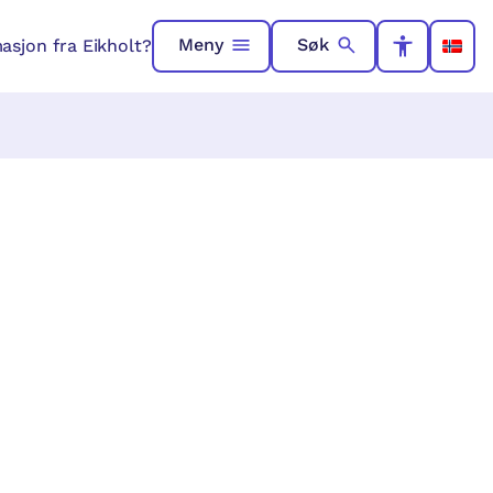
Meny
Søk
asjon fra Eikholt?