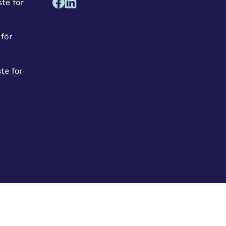
te for
 för
te for