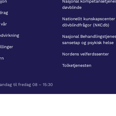
sjon
Nasjonal kompetansetjenes
døvblinde
drag
Nationellt kunskapscenter
 vår
dövblindfrågor (NKCdb)
dvirkning
Nasjonal Behandlingstjenes
sansetap og psykisk helse
illinger
Nordens velferdssenter
rn
Tolketjenesten
andag til fredag 08 – 15:30