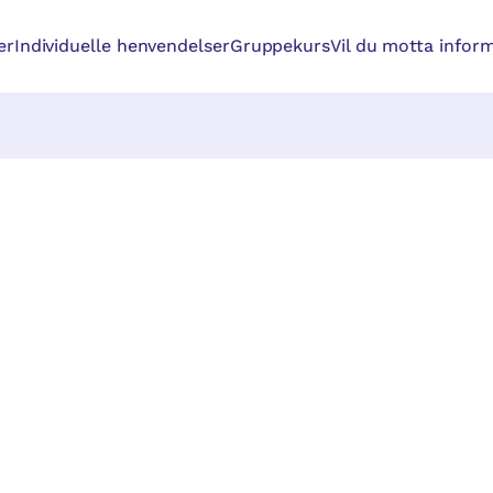
er
Individuelle henvendelser
Gruppekurs
Vil du motta inform