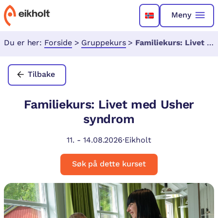
Meny
Du er her:
Forside
>
Gruppekurs
>
Familiekurs: Livet med Usher syndrom
Tilbake
Familiekurs: Livet med Usher
syndrom
11.
-
14.08.2026
·
Eikholt
Søk på dette kurset