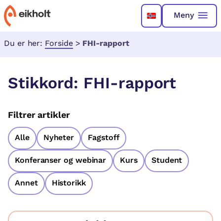
Meny
Du er her:
Forside
>
FHI-rapport
Stikkord:
FHI-rapport
Filtrer artikler
Alle
Nyheter
Fagstoff
Konferanser og webinar
Kurs
Student
Annet
Historikk