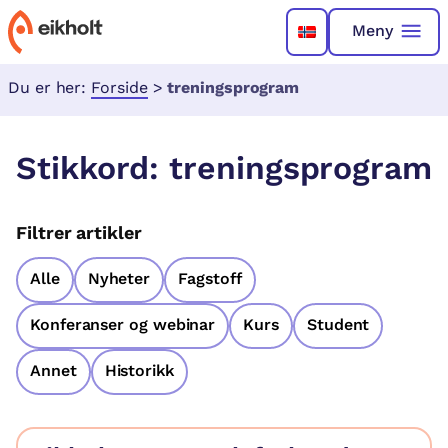
Meny
Du er her:
Forside
>
treningsprogram
Stikkord:
treningsprogram
Filtrer artikler
Alle
Nyheter
Fagstoff
Konferanser og webinar
Kurs
Student
Annet
Historikk