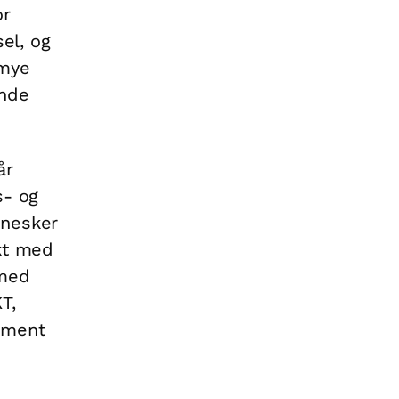
or
sel, og
 mye
ende
år
s- og
nnesker
akt med
 med
T,
jement