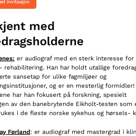
ed invitasjon
 kjent med
edragsholderne
ønes:
er audiograf med en sterk interesse for
- rehabilitering. Han har holdt utallige foredr
rte sansetap for ulike fagmiljøer og
ngsinstitusjoner, og er en mesterlig formidler!
rene har han fokusert på forskning, spesielt
ngen av den banebrytende Eikholt-testen som 
rukes i de fleste norske sykehus og hørsels- kl
ay Førland
: er audiograf med mastergrad i klin