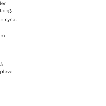
ler
tning.
an synet
 om
på
ppleve