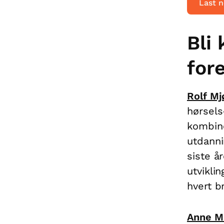
Last n
Bli
for
Rolf Mj
hørsels
kombine
utdanni
siste å
utvikli
hvert b
Anne M