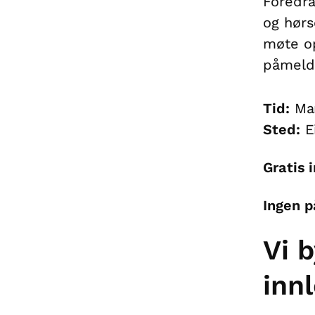
Foredra
og hørs
møte op
påmeldi
Tid:
Man
Sted:
Ei
Gratis 
Ingen p
Vi 
inn