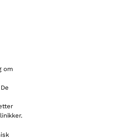
ag om
 De
etter
inikker.
isk