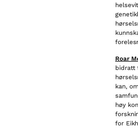
helsevi
genetik
hørsels
kunnsk
foreles
Roar M
bidratt
hørsels
kan, om
samfunn
høy kom
forskni
for Eik