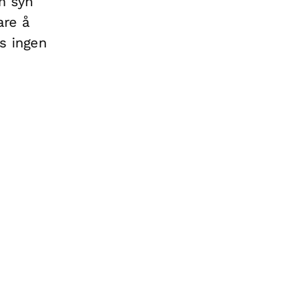
m syn
are å
s ingen