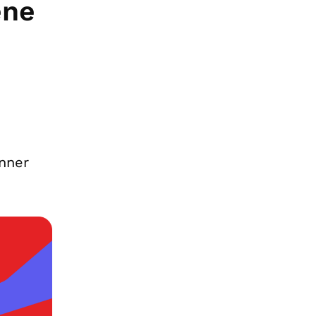
ene
inner