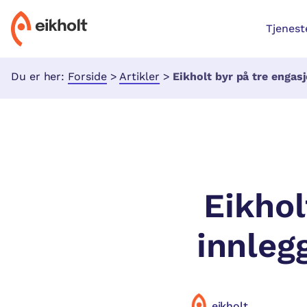
Tjenest
Du er her:
Forside
>
Artikler
>
Eikholt byr på tre engasjerende
Eikhol
innleg
eikholt