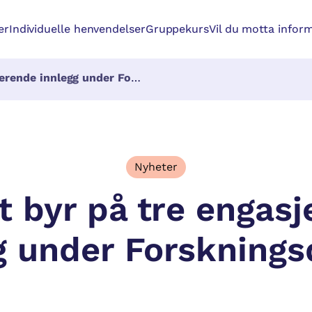
er
Individuelle henvendelser
Gruppekurs
Vil du motta inform
 innlegg under Forskningsdagene
Nyheter
t byr på tre engas
g under Forskning