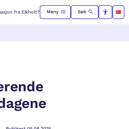
Meny
Søk
asjon fra Eikholt?
jerende
sdagene
Publisert 05.08.2025