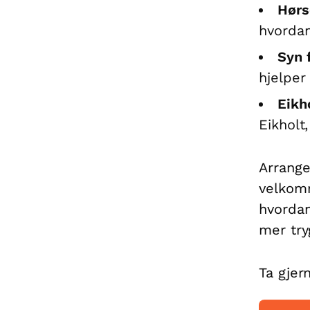
Hørs
hvordan 
Syn 
hjelper
Eikh
Eikholt
Arrange
velkomm
hvordan
mer try
Ta gjer