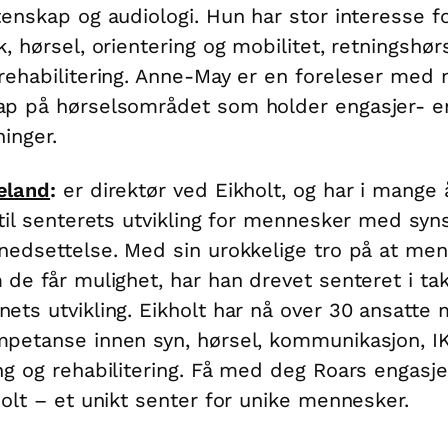
tenskap og audiologi. Hun har stor interesse f
k, hørsel, orientering og mobilitet, retningshør
rehabilitering. Anne-May er en foreleser med
ap på hørselsområdet som holder engasjer- 
ninger.
eland
:
er direktør ved Eikholt, og har i mange 
 til senterets utvikling for mennesker med syn
nedsettelse. Med sin urokkelige tro på at me
 de får mulighet, har han drevet senteret i t
ets utvikling. Eikholt har nå over 30 ansatte
petanse innen syn, hørsel, kommunikasjon, IK
ng og rehabilitering. Få med deg Roars engas
holt – et unikt senter for unike mennesker.