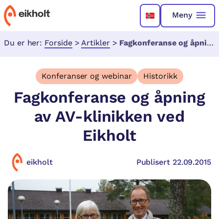
Meny
Du er her:
Forside
>
Artikler
>
Fagkonferanse og åpning av AV-klinikken ved Eikholt
Konferanser og webinar
Historikk
Fagkonferanse og åpning
av AV-klinikken ved
Eikholt
eikholt
Publisert 22.09.2015