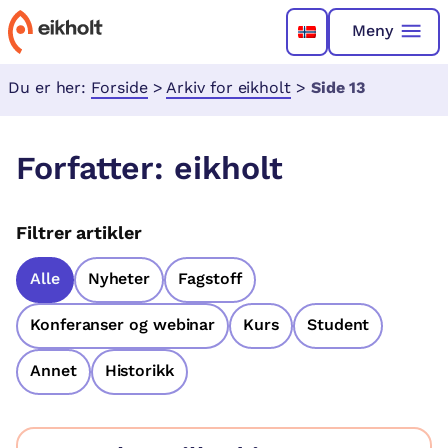
Meny
Du er her:
Forside
>
Arkiv for eikholt
>
Side 13
Forfatter:
eikholt
Filtrer artikler
Alle
Nyheter
Fagstoff
Konferanser og webinar
Kurs
Student
Annet
Historikk