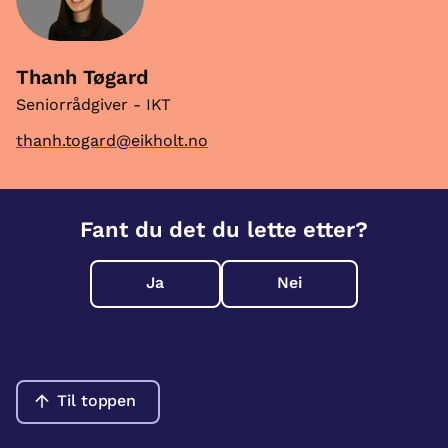
Thanh Tøgard
Seniorrådgiver - IKT
thanh.togard@eikholt.no
Fant du det du lette etter?
Ja
Nei
Til toppen