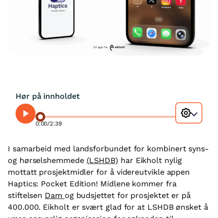
Hør på innholdet
0:00
/
2:39
I samarbeid med landsforbundet for kombinert syns-
og hørselshemmede
(LSHDB)
har Eikholt nylig
mottatt prosjektmidler for å videreutvikle appen
Haptics: Pocket Edition! Midlene kommer fra
stiftelsen
Dam
og budsjettet for prosjektet er på
400.000. Eikholt er svært glad for at LSHDB ønsket å