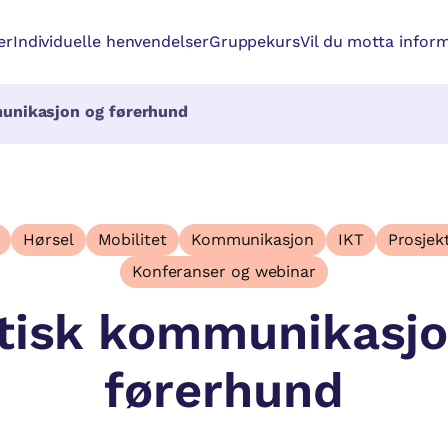
er
Individuelle henvendelser
Gruppekurs
Vil du motta inform
unikasjon og førerhund
Hørsel
Mobilitet
Kommunikasjon
IKT
Prosjek
Konferanser og webinar
tisk kommunikasjo
førerhund