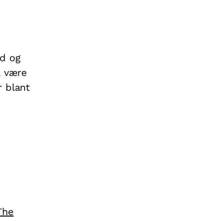
d og
å være
r blant
The