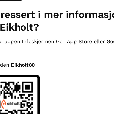
eressert i mer informasj
Eikholt?
d appen Infoskjermen Go i App Store eller Go
oden
Eikholt80