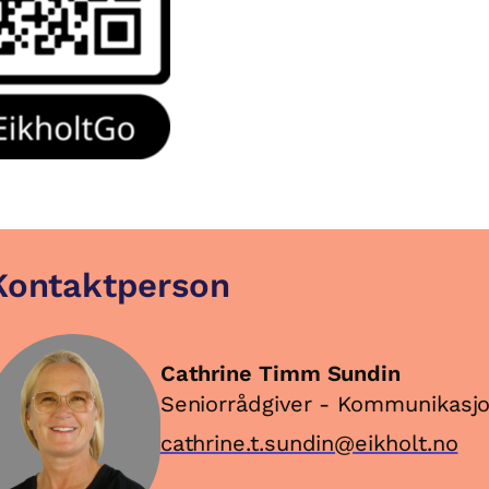
Kontaktperson
Cathrine Timm Sundin
Seniorrådgiver - Kommunikasj
cathrine.t.sundin@eikholt.no