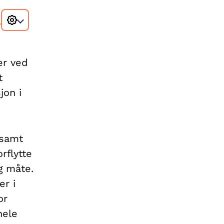
er ved
t
jon i
 samt
rflytte
ig måte.
er i
or
hele