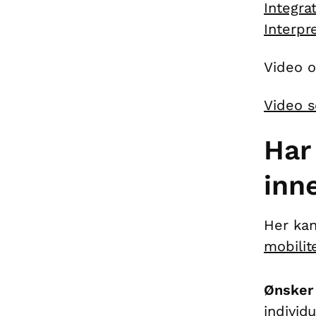
Integra
Interpr
Video o
Video s
Har
inn
Her kan
mobilit
Ønsker
individ