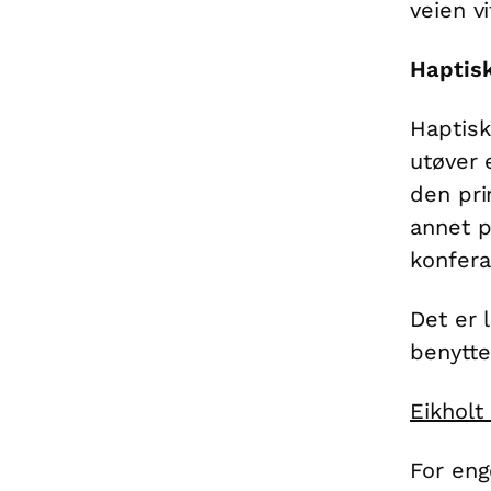
veien v
Haptis
Haptis
utøver 
den pri
annet p
konfera
Det er 
benytte
Eikholt
For eng