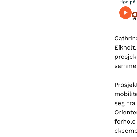
Hør på 
0:
Cathrin
Eikholt
prosjek
sammen
Prosjek
mobilit
seg fra
Oriente
forhold
eksempe