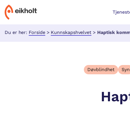
Tjenest
Du er her:
Forside
>
Kunnskapshvelvet
>
Haptisk komm
Døvblindhet
Syn
Hap