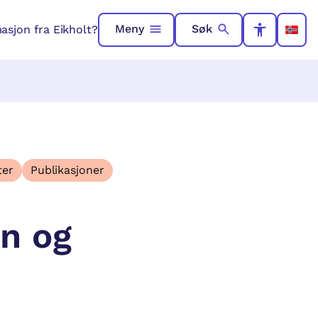
Meny
Søk
asjon fra Eikholt?
ter
Publikasjoner
n og