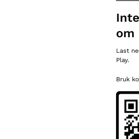
Int
om 
Last ne
Play.
Bruk k