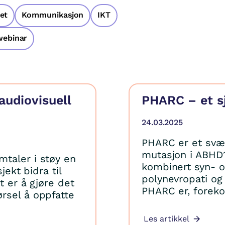
et
Kommunikasjon
IKT
webinar
audiovisuell
PHARC – et s
24.03.2025
PHARC er et svær
mutasjon i ABHD
taler i støy en
kombinert syn- o
jekt bidra til
polynevropati og
t er å gjøre det
PHARC er, forekom
rsel å oppfatte
Les artikkel