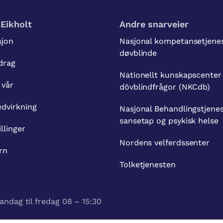
Eikholt
Andre snarveier
sjon
Nasjonal kompetansetjenes
døvblinde
drag
Nationellt kunskapscenter
 vår
dövblindfrågor (NKCdb)
dvirkning
Nasjonal Behandlingstjenes
sansetap og psykisk helse
illinger
Nordens velferdssenter
rn
Tolketjenesten
andag til fredag 08 – 15:30