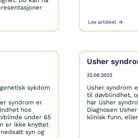
lighet. Du kan nå
presentasjoner
Les artikkel
Usher syndro
22.06.2023
 genetisk sykdom
Usher syndrom e
til døvblindhet, 
her syndrom er
har Usher syndrom
lindhet hos
Diagnosen Usher
øvblinde under 65
klinisk funn, ell
 er ikke knyttet
n nedsatt syn og