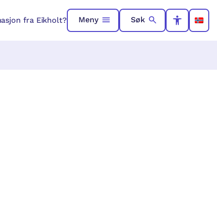
Meny
Søk
asjon fra Eikholt?