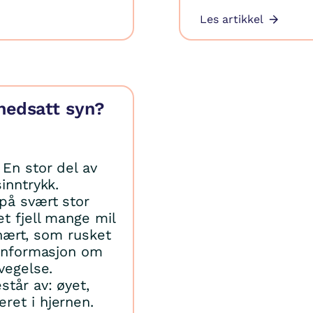
Les artikkel
nedsatt syn?
En stor del av
inntrykk.
på svært stor
et fjell mange mil
g nært, som rusket
 informasjon om
vegelse.
står av: øyet,
ret i hjernen.