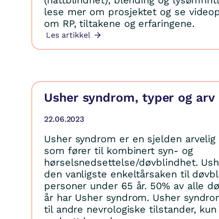
(nattblindhet), blending og lysømfint
lese mer om prosjektet og se video
om RP, tiltakene og erfaringene.
Les artikkel
Usher syndrom, typer og arv
22.06.2023
Usher syndrom er en sjelden arvelig
som fører til kombinert syn- og
hørselsnedsettelse/døvblindhet. Us
den vanligste enkeltårsaken til døvb
personer under 65 år. 50% av alle d
år har Usher syndrom. Usher syndrom
til andre nevrologiske tilstander, ku