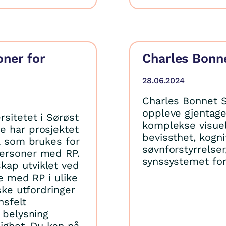
oner for
Charles Bonn
28.06.2024
Charles Bonnet 
oppleve gjentage
rsitetet i Sørøst
komplekse visuel
e har prosjektet
bevissthet, kognit
ak som brukes for
søvnforstyrrelse
personer med RP.
synssystemet for 
kap utviklet ved
re med RP i ulike
ske utfordringer
nsfelt
 belysning