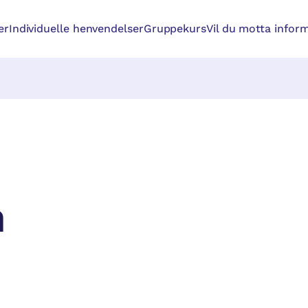
er
Individuelle henvendelser
Gruppekurs
Vil du motta inform
n