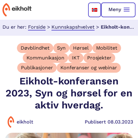
Meny
Du er her:
Forside
>
Kunnskapshvelvet
>
Eikholt-konferansen 2023, Syn og hørsel for en aktiv hverdag.
Døvblindhet
Syn
Hørsel
Mobilitet
Kommunikasjon
IKT
Prosjekter
Publikasjoner
Konferanser og webinar
Eikholt-konferansen
2023, Syn og hørsel for en
aktiv hverdag.
eikholt
Publisert 08.03.2023