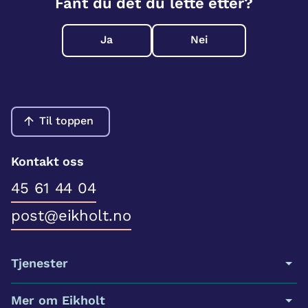
Fant du det du lette etter?
Ja
Nei
Til toppen
Kontakt oss
45 61 44 04
post@eikholt.no
Tjenester
Mer om Eikholt