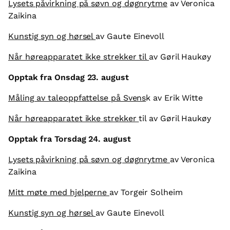
Lysets påvirkning på søvn og døgnrytme
av Veronica
Zaikina
Kunstig syn og hørsel
av Gaute Einevoll
Når høreapparatet ikke strekker til
av Gøril Haukøy
Opptak fra Onsdag 23. august
Måling av taleoppfattelse på Svens
k av Erik Witte
Når høreapparatet ikke strekker
til av Gøril Haukøy
Opptak fra Torsdag 24. august
Lysets påvirkning på søvn og døgnrytme
av Veronica
Zaikina
Mitt møte med hjelperne
av Torgeir Solheim
Kunstig syn og hørsel
av Gaute Einevoll