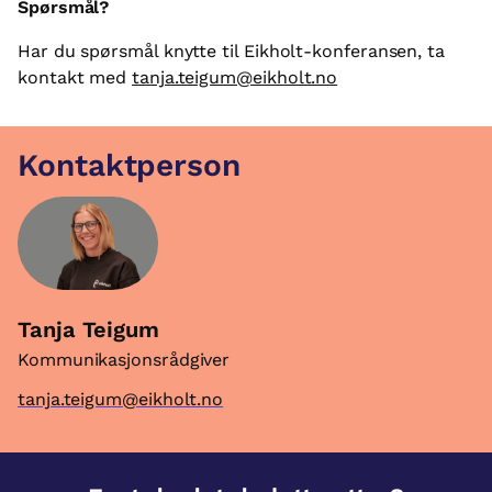
Spørsmål?
Har du spørsmål knytte til Eikholt-konferansen, ta
kontakt med
tanja.teigum@eikholt.no
Kontaktperson
Tanja Teigum
Kommunikasjonsrådgiver
tanja.teigum@eikholt.no