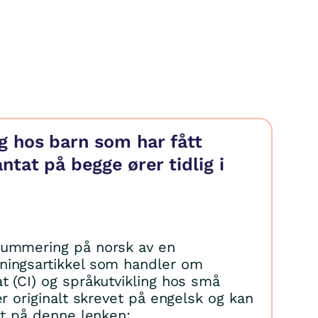
g hos barn som har fått
ntat på begge ører tidlig i
summering på norsk av en
ningsartikkel som handler om
t (CI) og språkutvikling hos små
er originalt skrevet på engelsk og kan
et på denne lenken: