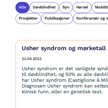
Alle
Døvblindhet
Syn
Hørsel
Mobilit
Prosjekter
Publikasjoner
Konferanser og 
Usher syndrom og mørketall 
22.06.2023
Usher syndrom er det vanligste syn
til døvblindhet, og 50% av alle døvb
har Usher syndrom (Castiglione & Möll
Diagnosen Usher syndrom kan sette
klinisk funn, eller en genetisk test.