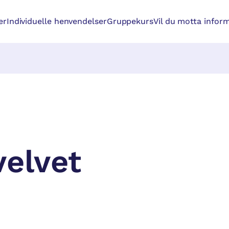
er
Individuelle henvendelser
Gruppekurs
Vil du motta inform
elvet