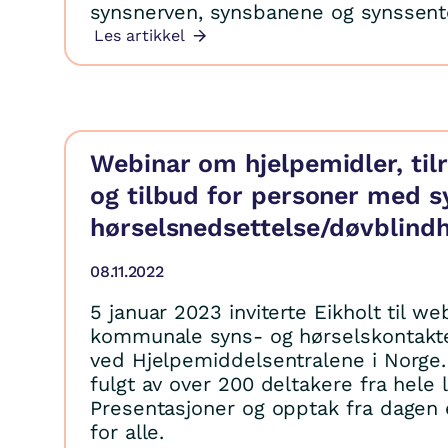
synsnerven, synsbanene og synssente
Les artikkel
Webinar om hjelpemidler, tilr
og tilbud for personer med s
hørselsnedsettelse/døvblind
08.11.2022
5 januar 2023 inviterte Eikholt til we
kommunale syns- og hørselskontakte
ved Hjelpemiddelsentralene i Norge.
fulgt av over 200 deltakere fra hele 
Presentasjoner og opptak fra dagen e
for alle.