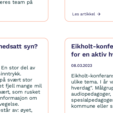
eres team på
Les artikkel
nedsatt syn?
Eikholt-konfe
for en aktiv 
08.03.2023
En stor del av
inntrykk.
Eikholt-konferan
på svært stor
ulike tema. I år 
et fjell mange mil
hverdag". Målgru
g nært, som rusket
audiopedagoger, 
 informasjon om
spesialpedagoger 
vegelse.
kommune eller sp
står av: øyet,