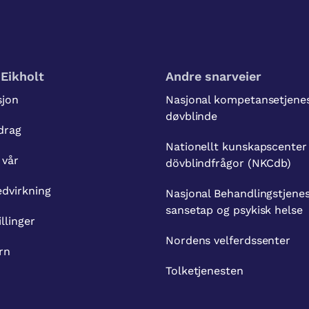
Eikholt
Andre snarveier
sjon
Nasjonal kompetansetjenes
døvblinde
drag
Nationellt kunskapscenter
 vår
dövblindfrågor (NKCdb)
dvirkning
Nasjonal Behandlingstjenes
sansetap og psykisk helse
illinger
Nordens velferdssenter
rn
Tolketjenesten