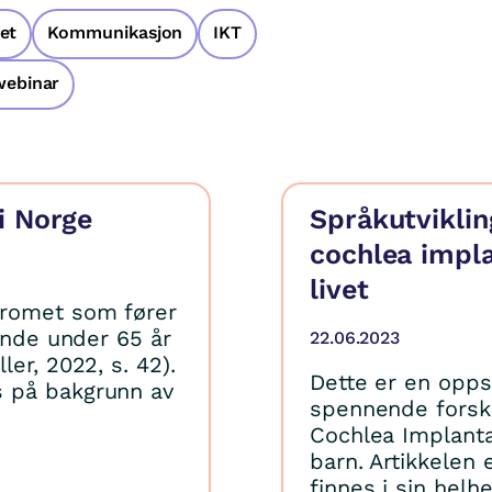
et
Kommunikasjon
IKT
webinar
i Norge
Språkutviklin
cochlea impla
livet
dromet som fører
linde under 65 år
22.06.2023
er, 2022, s. 42).
Dette er en opp
s på bakgrunn av
spennende forsk
Cochlea Implanta
barn. Artikkelen 
finnes i sin helh