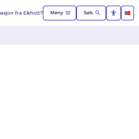
Meny
Søk
asjon fra Eikholt?