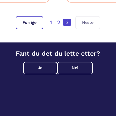
1
2
3
Forrige
Neste
Fant du det du lette etter?
Ja
Nei