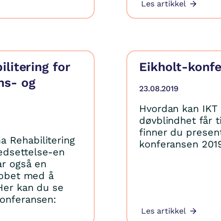
Les artikkel
litering for
Eikholt-konfe
ns- og
23.08.2019
Hvordan kan IKT 
døvblindhet får ti
finner du presen
 Rehabilitering
konferansen 2019
edsettelse-en
ar også en
jobbet med å
 Her kan du se
konferansen:
Les artikkel