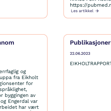
https://pubmed.n
Les artikkel
ennom
Publikasjoner
22.06.2023
EIKHOLTRAPPORT
rrfaglig og
uppa fra Eikholt
gionsenter for
språklighet,
r byggingen av
 og Engerdal var
arbeidet har vært