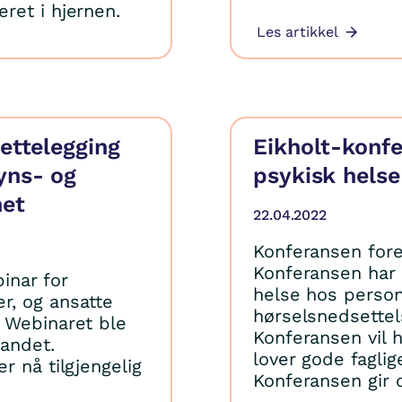
ret i hjernen.
Les artikkel
ettelegging
Eikholt-konf
yns- og
psykisk helse
het
22.04.2022
Konferansen fore
Konferansen har 
binar for
helse hos perso
r, og ansatte
hørselsnedsettel
 Webinaret ble
Konferansen vil 
landet.
lover gode faglig
r nå tilgjengelig
Konferansen gir 